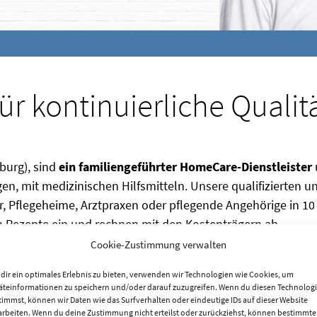
für kontinuierliche Qualit
burg), sind
ein familiengeführter HomeCare-Dienstleister
n, mit medizinischen Hilfsmitteln. Unsere qualifizierten u
, Pflegeheime, Arztpraxen oder pflegende Angehörige in 10
en Rezepte ein und rechnen mit den Kostenträgern ab.
Cookie-Zustimmung verwalten
det und beschäftigt 60 Mitarbeiter und Mitarbeiterinnen i
. 50.000 Patienten bei der Versorgung und sind ein
dir ein optimales Erlebnis zu bieten, verwenden wir Technologien wie Cookies, um
äteinformationen zu speichern und/oder darauf zuzugreifen. Wenn du diesen Technolog
en. Wir arbeiten nah am Menschen und es liegt uns sehr a
timmst, können wir Daten wie das Surfverhalten oder eindeutige IDs auf dieser Website
ng zu ermöglichen.
arbeiten. Wenn du deine Zustimmung nicht erteilst oder zurückziehst, können bestimmte