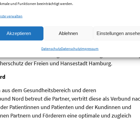
kmale und Funktionen beeinträchtigt werden.
nste verwalten
tungen im Bereich Homecare sind wir mdc-zertifiziert nach
stem entspricht den oben genannten Normen und wird auf
Akzeptieren
Ablehnen
Einstellungen anseh
Datenschutz
Datenschutz
Impressum
neimittel nach §52a AMG gem. Urkunde ausgestellt am 24. Ap
cherschutz der Freien und Hansestadt Hamburg.
ord
rn aus dem Gesundheitsbereich und deren
d Nord betreut die Partner, vertritt diese als Verbund na
 der Patientinnen und Patienten und der Kundinnen und
nen Partnern und Förderern eine optimale und zugleich