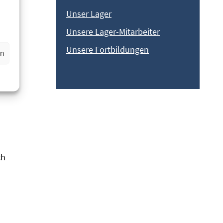
Unser Lager
Unsere Lager-Mitarbeiter
 DIN
Unsere Fortbildungen
recht
en
ril
ch