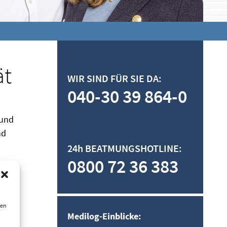
ät
WIR SIND FÜR SIE DA:
040-30 39 864-0
und
nd
24h BEATMUNGSHOTLINE:
0800 72 36 383
m
ien
m
Medilog-Einblicke: