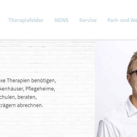
Therapiefelder
NEWS
Service
Fort- und W
exe Therapien benötigen,
nkenhäuser, Pflegeheime,
chulen, beraten,
nträgern abrechnen.