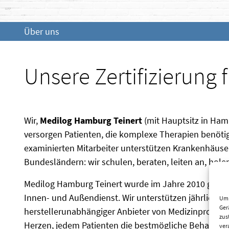
Über uns
Unsere Zertifizierung 
Wir,
Medilog Hamburg Teinert
(mit Hauptsitz in Ham
versorgen Patienten, die komplexe Therapien benötige
examinierten Mitarbeiter unterstützen Krankenhäuser
Bundesländern: wir schulen, beraten, leiten an, hol
Medilog Hamburg Teinert wurde im Jahre 2010 gegrün
Innen- und Außendienst. Wir unterstützen jährlich ca
Um 
Ger
herstellerunabhängiger Anbieter von Medizinprodukt
zus
Herzen, jedem Patienten die bestmögliche Behandlu
ver