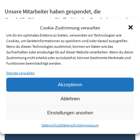
Unsere Mitarbeiter haben gespendet, die
Geschäftsführung verfünffachte das Ergebnis … und es
Cookie-Zustimmung verwalten
kam ein sagenhafter Betrag von
4.689,25 Euro
Um dir ein optimales Erlebnis zu bieten, verwenden wir Technologien wie
zusammen!
Cookies, um Geräteinformationen zu speichern und/oder darauf zuzugreifen.
Wenn du diesen Technologien zustimmst, können wir Daten wie das
DANKE! IHR SEID GROSSARTIG!
Surfverhalten oder eindeutige IDs auf dieser Website verarbeiten. Wenn du deine
Zustimmung nicht erteilst oder zurückziehst, können bestimmte Merkmale und
Wir hoffen, mit unserer Spende Menschen in der
Funktionen beeinträchtigt werden.
Krisenregion und den vielen Geflüchteten, die bei uns
Dienste verwalten
Schutz suchen, zu unterstützen.
Akzeptieren
Ablehnen
« voriger
Weitere
nächster
Newsbeitrag
NEWS
Newsbeitrag »
Einstellungen ansehen
Datenschutz
Datenschutz
Impressum