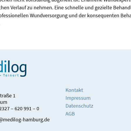
schen Verlauf zu nehmen. Eine schnelle und gezielte Behan
r professionellen Wundversorgung und der konsequenten Be
.
Kontakt
straße 1
Impressum
hum
Datenschutz
)2327 – 620 991 – 0
AGB
o@medilog-hamburg.de