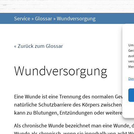
Service
»
Glossar
»
Wundversorgung
« Zurück zum Glossar
Um 
Ger
zus
ver
Wundversorgung
Mer
Die
Eine Wunde ist eine Trennung des normalen Gewebez
natürliche Schutzbarriere des Körpers zwischen de
kann zu Blutungen, Entzündungen oder weiteren K
Als chronische Wunde bezeichnet man eine Wunde, die 
Wunde als chronisch, wenn sie innerhalb von acht Woc