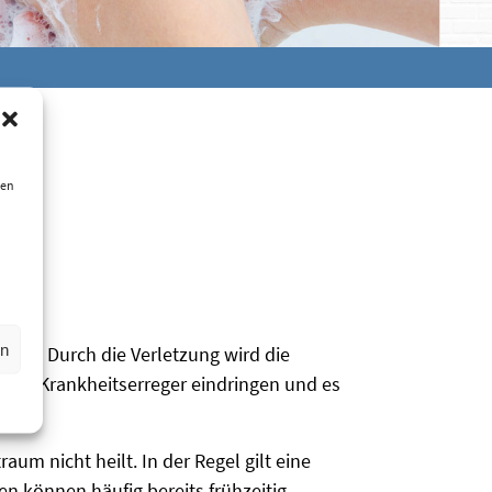
ien
en
he. Durch die Verletzung wird die
nen Krankheitserreger eindringen und es
m nicht heilt. In der Regel gilt eine
n können häufig bereits frühzeitig