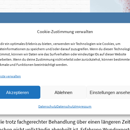
Cookie-Zustimmung verwalten
dir ein optimales Erlebnis zu bieten, verwenden wir Technologien wie Cookies, um
äteinformationen zu speichern und/oder darauf zuzugreifen. Wenn du diesen Technolog
timmst, können wir Daten wie das Surfverhalten oder eindeutige IDs auf dieser Website
arbeiten. Wenn du deine Zustimmung nicht erteilst oder zurückziehst, können bestimmte
kmale und Funktionen beeinträchtigt werden.
nste verwalten
Akzeptieren
Ablehnen
Einstellungen anseh
usammenhangs an der äußeren oder inneren Körperoberfläc
m Körperinneren und der Umwelt unterbrochen. Dadurch kön
Datenschutz
Datenschutz
Impressum
omplikationen kommen.
trotz fachgerechter Behandlung über einen längeren Zeitrau
hen nicht vollständig abgeheilt ist. Erfahrene Wundexperte