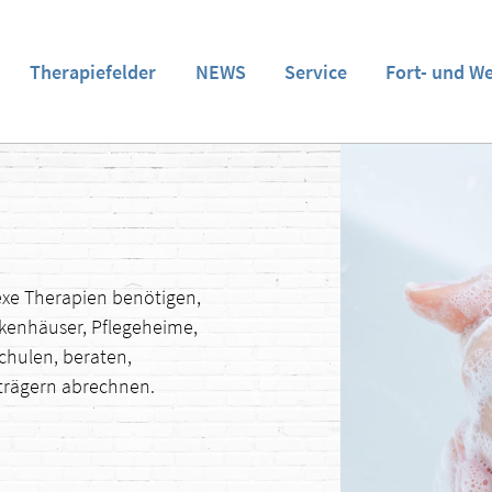
Therapiefelder
NEWS
Service
Fort- und W
exe Therapien benötigen,
nkenhäuser, Pflegeheime,
chulen, beraten,
nträgern abrechnen.