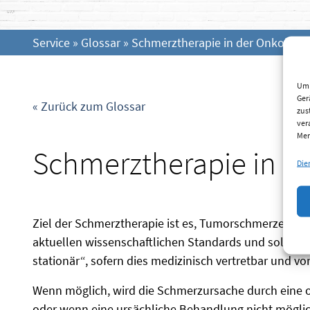
Service
»
Glossar
»
Schmerztherapie in der Onkologie
Um 
Ger
« Zurück zum Glossar
zus
ver
Mer
Schmerztherapie in d
Die
Ziel der Schmerztherapie ist es, Tumorschmerzen mög
aktuellen wissenschaftlichen Standards und soll Ei
stationär“, sofern dies medizinisch vertretbar und v
Wenn möglich, wird die Schmerzursache durch eine o
oder wenn eine ursächliche Behandlung nicht möglic