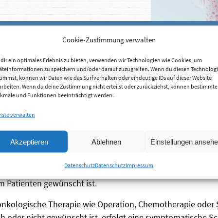
Cookie-Zustimmung verwalten
dir ein optimales Erlebnis zu bieten, verwenden wir Technologien wie Cookies, um
äteinformationen zu speichern und/oder darauf zuzugreifen. Wenn du diesen Technolog
timmst, können wir Daten wie das Surfverhalten oder eindeutige IDs auf dieser Website
arbeiten. Wenn du deine Zustimmung nicht erteilst oder zurückziehst, können bestimmte
kmale und Funktionen beeinträchtigt werden.
er Onkologie
nste verwalten
Akzeptieren
Ablehnen
Einstellungen anseh
lichst wirksam zu lindern und die Lebensqualität zu verbe
Datenschutz
Datenschutz
Impressum
nschränkungen des Bewusstseins möglichst vermeiden. Dabei
om Patienten gewünscht ist.
nkologische Therapie wie Operation, Chemotherapie oder St
h oder nicht gewünscht ist, erfolgt eine symptomatische S