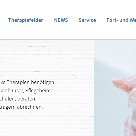
Therapiefelder
NEWS
Service
Fort- und W
exe Therapien benötigen,
nkenhäuser, Pflegeheime,
chulen, beraten,
nträgern abrechnen.